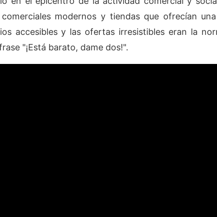
ió en el epicentro de la actividad comercial y socia
 comerciales modernos y tiendas que ofrecían una 
os accesibles y las ofertas irresistibles eran la nor
frase "¡Está barato, dame dos!".