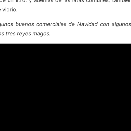
 de un litro, y además de las latas comunes, tambi
 vidrio.
lgunos buenos comerciales de Navidad con algunos 
los tres reyes magos.