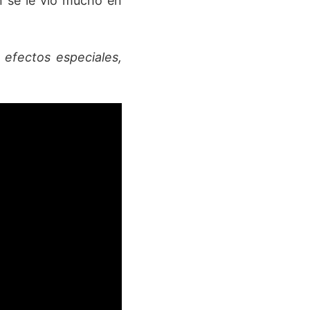
én se le vio mucho en
efectos especiales,