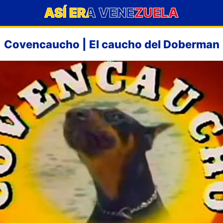
ASÍ ERA VENEZUELA
Covencaucho | El caucho del Doberman