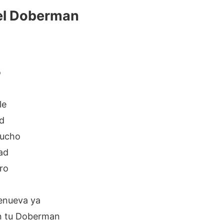
el Doberman
o
le
ad
aucho
ad
rro
enueva ya
n tu Doberman