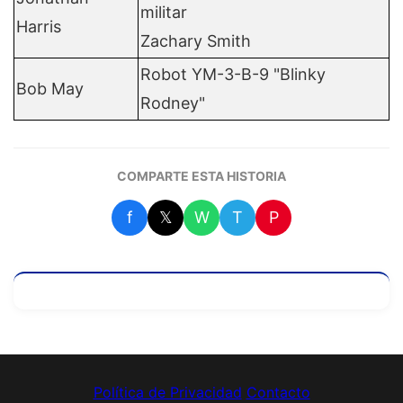
militar
Harris
Zachary Smith
Robot YM-3-B-9 "Blinky
Bob May
Rodney"
COMPARTE ESTA HISTORIA
f
𝕏
W
T
P
Política de Privacidad
Contacto