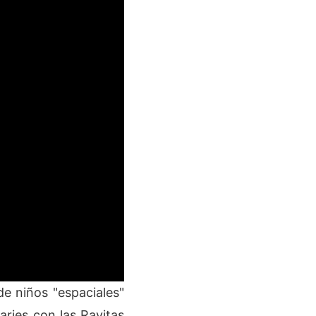
e niños "espaciales"
caries con las Rayitas