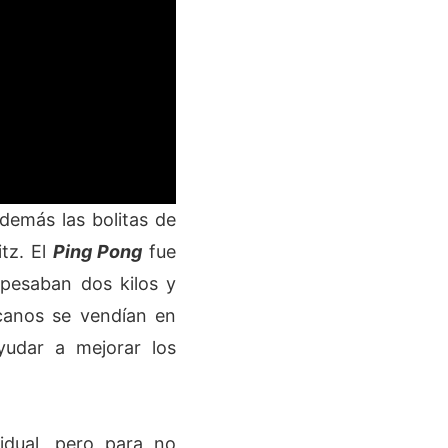
demás las bolitas de
itz. El
Ping Pong
fue
 pesaban dos kilos y
canos se vendían en
yudar a mejorar los
idual, pero para no