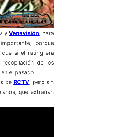
TV y
Venevisión
, para
importante, porque
que si el rating era
recopilación de los
 en el pasado.
os de
RCTV
, pero sin
lanos, que extrañan