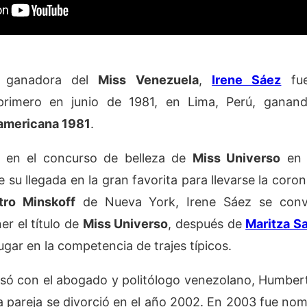
a ganadora del
Miss Venezuela
,
Irene Sáez
fue
l primero en junio de 1981, en Lima, Perú, ganan
americana 1981
.
ó en el concurso de belleza de
Miss Universo
en 
su llegada en la gran favorita para llevarse la corona
tro Minskoff
de Nueva York, Irene Sáez se convi
r el título de
Miss Universo
, después de
Maritza S
gar en la competencia de trajes típicos.
asó con el abogado y politólogo venezolano, Humber
La pareja se divorció en el año 2002.​ En 2003 fue n