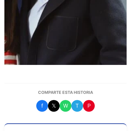
COMPARTE ESTA HISTORIA
f
𝕏
W
T
P