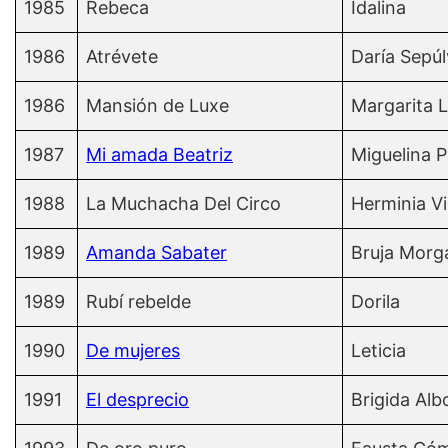
1985
Rebeca
Idalina
1986
Atrévete
Daría Sepú
1986
Mansión de Luxe
Margarita 
1987
Mi amada Beatriz
Miguelina P
1988
La Muchacha Del Circo
Herminia Vi
1989
Amanda Sabater
Bruja Morg
1989
Rubí rebelde
Dorila
1990
De mujeres
Leticia
1991
El desprecio
Brigida Alb