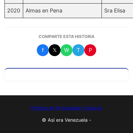
2020
Almas en Pena
Sra Elisa
COMPARTE ESTA HISTORIA
f
𝕏
W
T
P
Política de Privacidad
Contacto
© Así era Venezuela -