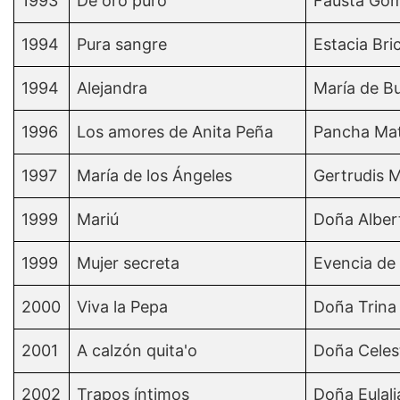
1993
De oro puro
Fausta Gó
1994
Pura sangre
Estacia Bri
1994
Alejandra
María de B
1996
Los amores de Anita Peña
Pancha Mat
1997
María de los Ángeles
Gertrudis 
1999
Mariú
Doña Alber
1999
Mujer secreta
Evencia de
2000
Viva la Pepa
Doña Trina 
2001
A calzón quita'o
Doña Celes
2002
Trapos íntimos
Doña Eulali