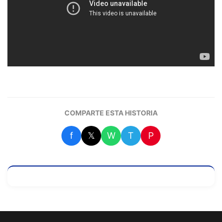
COMPARTE ESTA HISTORIA
f
𝕏
W
T
P