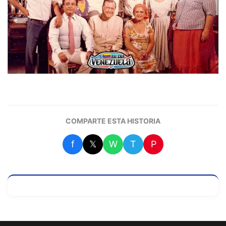
COMPARTE ESTA HISTORIA
f
𝕏
W
T
P