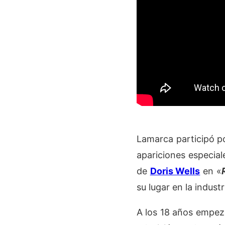
Lamarca participó po
apariciones especiale
de
Doris Wells
en «
su lugar en la indust
A los 18 años empezó