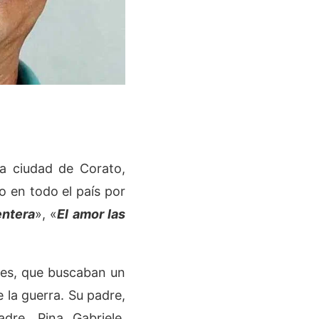
la ciudad de Corato,
o en todo el país por
entera
», «
El amor las
res, que buscaban un
 la guerra. Su padre,
re, Pina Gabriele,