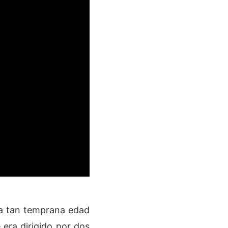
 a tan temprana edad
e era dirigido por dos