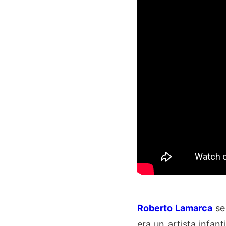
Roberto Lamarca
se 
era un artista infanti