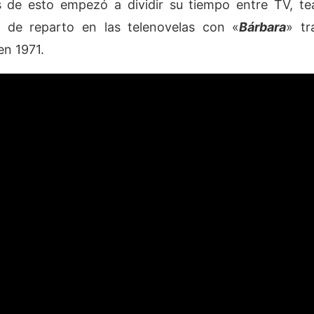
s de esto empezó a dividir su tiempo entre TV, teat
de reparto en las telenovelas con «
Bárbara
» tr
n 1971.