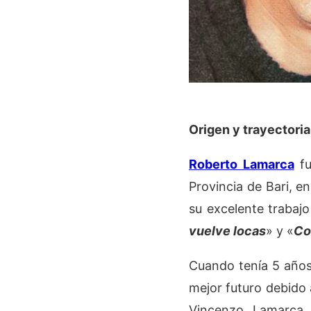
Origen y trayectori
Roberto Lamarca
fu
Provincia de Bari, e
su excelente trabaj
vuelve locas
» y «
Co
Cuando tenía 5 años
mejor futuro debido 
Vincenzo Lamarca,