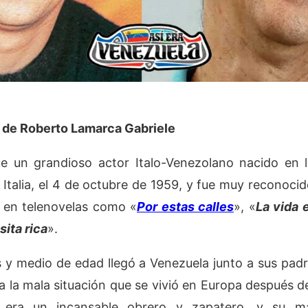
a de Roberto Lamarca Gabriele
e un grandioso actor Italo-Venezolano nacido en 
n Italia, el 4 de octubre de 1959, y fue muy reconocid
o en telenovelas como «
Por estas calles
», «
La vida 
sita rica
».
 y medio de edad llegó a Venezuela junto a sus pad
a la mala situación que se vivió en Europa después de
 era un incansable obrero y zapatero, y su mad