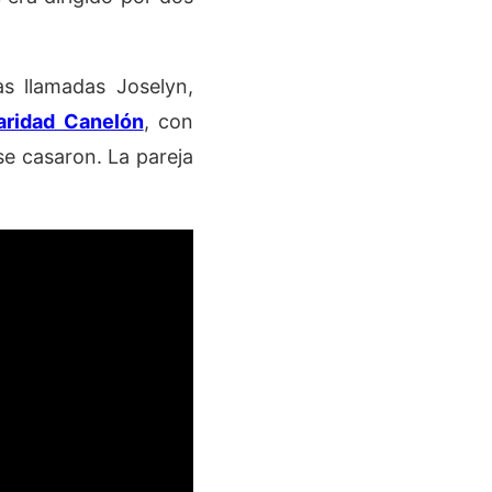
s llamadas Joselyn,
aridad Canelón
, con
se casaron. La pareja