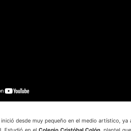
inició desde muy pequeño en el medio artístico, ya
l.​ Estudió en el
Colegio Cristóbal Colón
, plantel qu